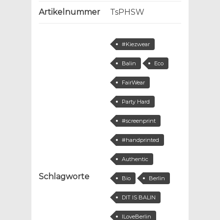
Artikelnummer
TsPHSW
#Kiezwear
Balin
Eco
FairWear
Party Hard
#screenprint
#handprinted
Authentic
Schlagworte
Bio
Berlin
DIT IS BALIN
ILoveBerlin