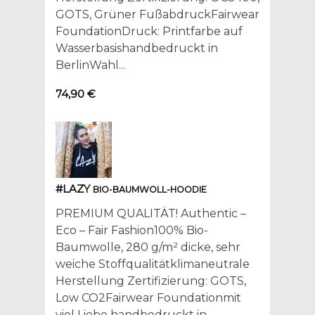
GOTS, Grüner FußabdruckFairwear
FoundationDruck: Printfarbe auf
Wasserbasishandbedruckt in
BerlinWahl...
74,90 €
#LAZY
BIO-BAUMWOLL-HOODIE
PREMIUM QUALITÄT! Authentic –
Eco – Fair Fashion100% Bio-
Baumwolle, 280 g/m² dicke, sehr
weiche Stoffqualitätklimaneutrale
Herstellung Zertifizierung: GOTS,
Low CO2Fairwear Foundationmit
viel Liebe handbedruckt in