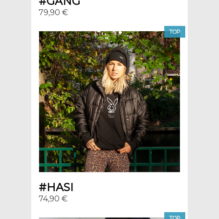
#GANG
79,90 €
TOP
#HASI
74,90 €
TOP