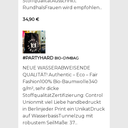
StoffqualitätAusschnitt:
RundhalsFrauen wird empfohlen...
34,90 €
#PARTYHARD
BIO-GYMBAG
NEUE WASSERABWEISENDE
QUALITÄT! Authentic – Eco – Fair
Fashion100% Bio-Baumwolle340
g/m², sehr dicke
StoffqualitätZertifizierung: Control
Unionmit viel Liebe handbedruckt
in Berlinjeder Print ein UnikatDruck
auf WasserbasisTunnelzug mit
robustem SeilMaße: 37...