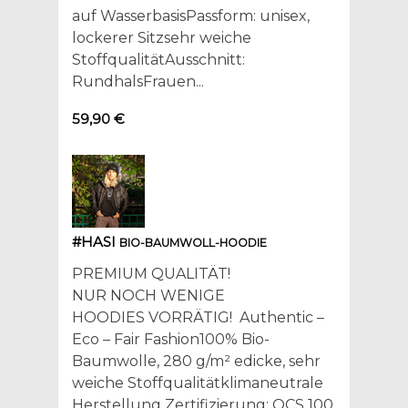
auf WasserbasisPassform: unisex,
lockerer Sitzsehr weiche
StoffqualitätAusschnitt:
RundhalsFrauen...
59,90 €
#HASI
BIO-BAUMWOLL-HOODIE
PREMIUM QUALITÄT!
NUR NOCH WENIGE
HOODIES VORRÄTIG! Authentic –
Eco – Fair Fashion100% Bio-
Baumwolle, 280 g/m² edicke, sehr
weiche Stoffqualitätklimaneutrale
Herstellung Zertifizierung: OCS 100,