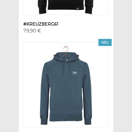
#KREUZBERG61
79,90 €
NEU