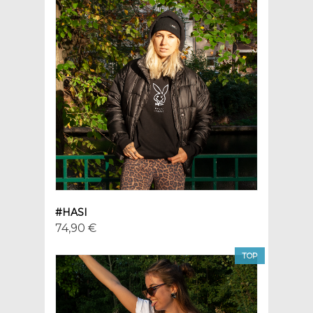
#HASI
74,90 €
TOP