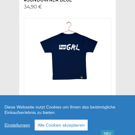
#SUNDOWNER BLUE
34,90 €
Diese Webseite nutzt Cookies um Ihnen das bestmögliche
Einkaufserlebnis zu bieten.
#SUPRGRL
29,90 €
Einstellungen
Alle Cookies akzeptieren
NEU