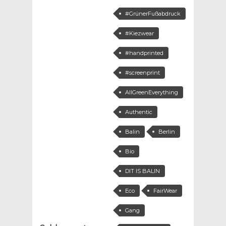
#GrünerFußabdruck
#Kiezwear
#handprinted
#screenprint
AllGreenEverything
Authentic
Balin
Berlin
Bio
DIT IS BALIN
Eco
FairWear
Gang