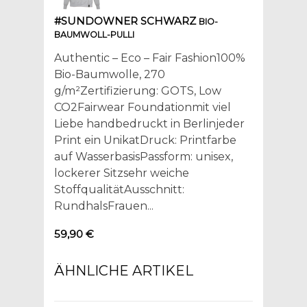
#SUNDOWNER SCHWARZ
BIO-
BAUMWOLL-PULLI
Authentic – Eco – Fair Fashion100%
Bio-Baumwolle, 270
g/m²Zertifizierung: GOTS, Low
CO2Fairwear Foundationmit viel
Liebe handbedruckt in Berlinjeder
Print ein UnikatDruck: Printfarbe
auf WasserbasisPassform: unisex,
lockerer Sitzsehr weiche
StoffqualitätAusschnitt:
RundhalsFrauen...
59,90 €
ÄHNLICHE ARTIKEL