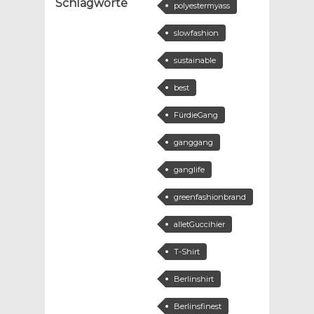
Schlagworte
polyestermyass
slowfashion
sustainable
best
FürdieGang
ganggang
ganglife
greenfashionbrand
alletGuccihier
T-Shirt
Berlinshirt
Berlinsfinest