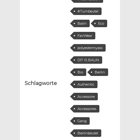
#Turnbeutel
Balin
Eco
FairWear
polyestermyass
DIT IS BALIN
Bio
Berlin
Schlagworte
Authentic
Accessoire
Accessoires
Gang
Berlinbeutel