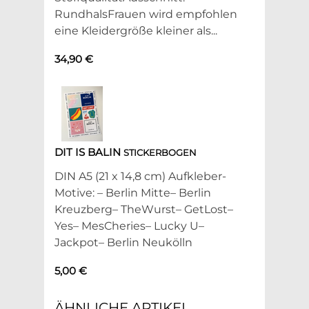
RundhalsFrauen wird empfohlen
eine Kleidergröße kleiner als...
34,90 €
DIT IS BALIN
STICKERBOGEN
DIN A5 (21 x 14,8 cm) Aufkleber-
Motive: – Berlin Mitte– Berlin
Kreuzberg– TheWurst– GetLost–
Yes– MesCheries– Lucky U–
Jackpot– Berlin Neukölln
5,00 €
ÄHNLICHE ARTIKEL