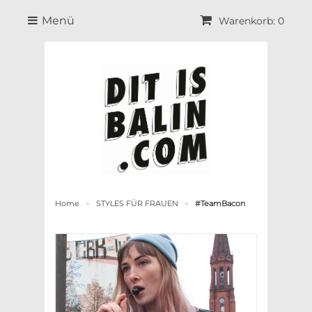
Menü
Warenkorb: 0
Home
STYLES FÜR FRAUEN
#TeamBacon
>
>