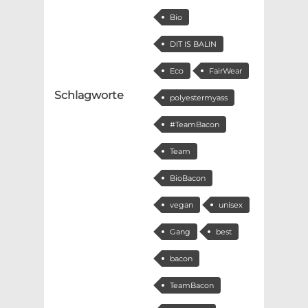
Bio
DIT IS BALIN
Eco
FairWear
Schlagworte
polyestermyass
#TeamBacon
Team
BioBacon
vegan
unisex
Gang
best
bacon
TeamBacon