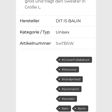
groß und trägt den Sweater in
Größe L.
Hersteller
DIT IS BALIN
Kategorie / Typ
Unisex
Artikelnummer
SwTBSW
#GrünerFußabdruck
#Kiezwear
#handprinted
#screenprint
#sweater
Balin
Berlin