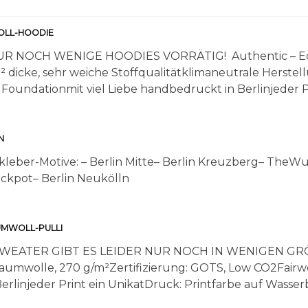
OLL-HOODIE
R NOCH WENIGE HOODIES VORRÄTIG! Authentic – Eco 
dicke, sehr weiche Stoffqualitätklimaneutrale Herstell
undationmit viel Liebe handbedruckt in Berlinjeder Pri
N
fkleber-Motive: – Berlin Mitte– Berlin Kreuzberg– TheWu
ckpot– Berlin Neukölln
UMWOLL-PULLI
EATER GIBT ES LEIDER NUR NOCH IN WENIGEN GRÖSS
Baumwolle, 270 g/m²Zertifizierung: GOTS, Low CO2Fairw
rlinjeder Print ein UnikatDruck: Printfarbe auf Wasserba