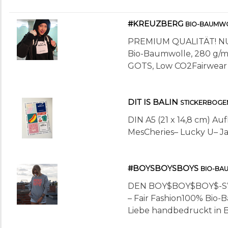
#KREUZBERG
BIO-BAUMW
PREMIUM QUALITÄT! NU
Bio-Baumwolle, 280 g/m² 
GOTS, Low CO2Fairwear Fo
DIT IS BALIN
STICKERBOGE
DIN A5 (21 x 14,8 cm) Au
MesCheries– Lucky U– Ja
#BOYSBOYSBOYS
BIO-BA
DEN BOY$BOY$BOY$-SW
– Fair Fashion100% Bio-
Liebe handbedruckt in Be