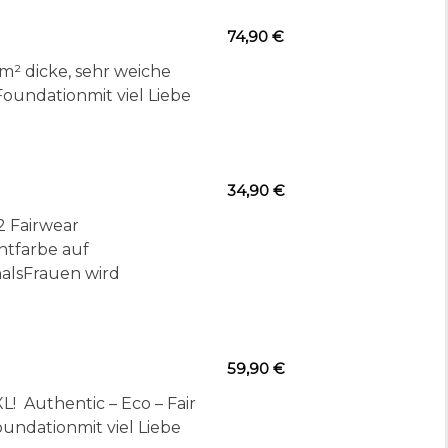
74,90 €
² dicke, sehr weiche
Foundationmit viel Liebe
34,90 €
2 Fairwear
ntfarbe auf
halsFrauen wird
59,90 €
Authentic – Eco – Fair
undationmit viel Liebe