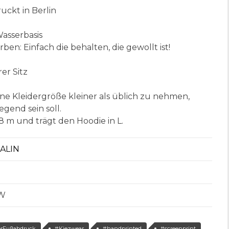
uckt in Berlin
Wasserbasis
ben: Einfach die behalten, die gewollt ist!
er Sitz
ne Kleidergröße kleiner als üblich zu nehmen,
gend sein soll.
8 m und trägt den Hoodie in L.
BALIN
W
rFußabdruck
#Kiezwear
#handprinted
#screenprint