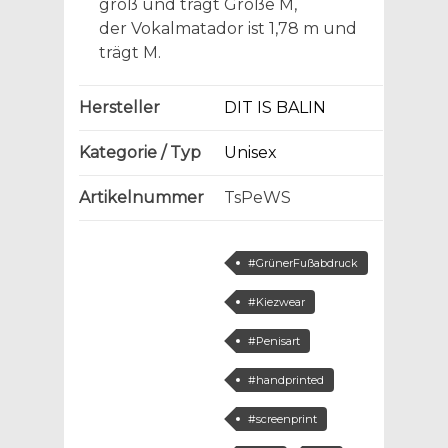
groß und trägt Größe M,
der Vokalmatador ist 1,78 m und
trägt M.
Hersteller
DIT IS BALIN
Kategorie / Typ
Unisex
Artikelnummer
TsPeWS
#GrünerFußabdruck
#Kiezwear
#Penisart
#handprinted
#screenprint