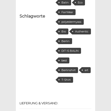
Balin
Eco
FairWear
Schlagworte
polyestermyass
Bio
Authentic
Berlin
DIT IS BALIN
best
Berlinshirt
art
T-Shirt
LIEFERUNG & VERSAND: