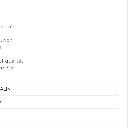
Fashion
 Union
n
offqualität
m Seil
BALIN
n