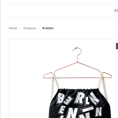
A
Home
Products
#Letters
>
>