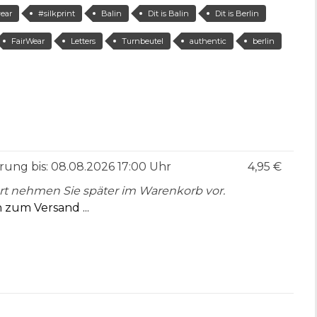
ear
#silkprint
Balin
Dit is Balin
Dit is Berlin
FairWear
Letters
Turnbeutel
authentic
berlin
erung bis: 08.08.2026 17:00 Uhr
4,95 €
rt nehmen Sie später im Warenkorb vor.
 zum Versand ...