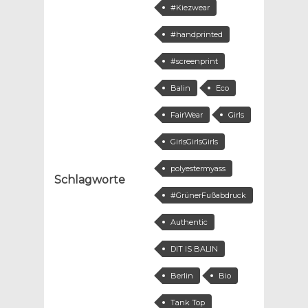
#Kiezwear
#handprinted
#screenprint
Balin
Eco
FairWear
Girls
GirlsGirlsGirls
polyestermyass
Schlagworte
#GrünerFußabdruck
Authentic
DIT IS BALIN
Berlin
Bio
Tank Top