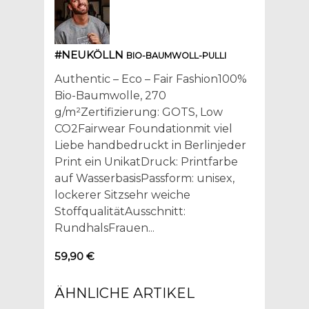
#NEUKÖLLN
BIO-BAUMWOLL-PULLI
Authentic – Eco – Fair Fashion100%
Bio-Baumwolle, 270
g/m²Zertifizierung: GOTS, Low
CO2Fairwear Foundationmit viel
Liebe handbedruckt in Berlinjeder
Print ein UnikatDruck: Printfarbe
auf WasserbasisPassform: unisex,
lockerer Sitzsehr weiche
StoffqualitätAusschnitt:
RundhalsFrauen...
59,90 €
ÄHNLICHE ARTIKEL