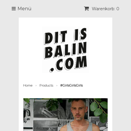
Menü
Warenkorb: 0
Home
Products
#GirlsGirlsGirls
>
>