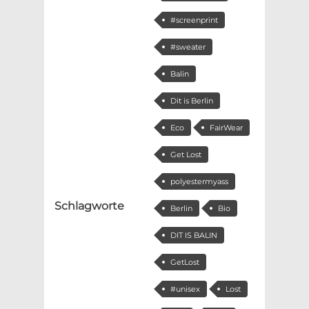
#screenprint
#sweater
Balin
Dit is Berlin
Eco
FairWear
Get Lost
polyestermyass
Schlagworte
Berlin
Bio
DIT IS BALIN
GetLost
#unisex
Lost