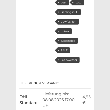
best
Losti
Lieblingspulli
slowfashion
unisex
sustainable
SALE
Bio-Sweater
LIEFERUNG & VERSAND:
Lieferung bis:
DHL
4,95
08.08.2026 17:00
Standard
€
Uhr