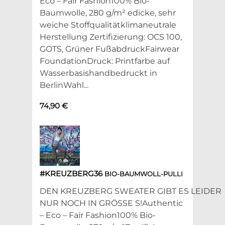
Eco – Fair Fashion100% Bio-
Baumwolle, 280 g/m² edicke, sehr
weiche Stoffqualitätklimaneutrale
Herstellung Zertifizierung: OCS 100,
GOTS, Grüner FußabdruckFairwear
FoundationDruck: Printfarbe auf
Wasserbasishandbedruckt in
BerlinWahl...
74,90 €
#KREUZBERG36
BIO-BAUMWOLL-PULLI
DEN KREUZBERG SWEATER GIBT ES LEIDER
NUR NOCH IN GRÖSSE S!Authentic
– Eco – Fair Fashion100% Bio-