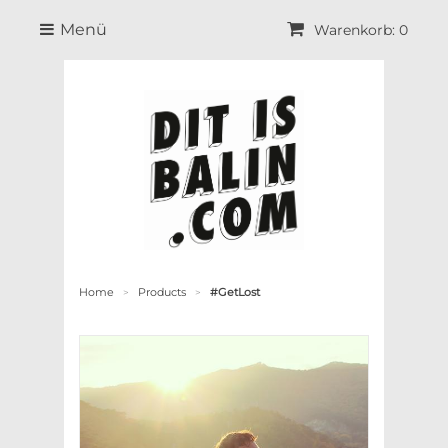
Menü
Warenkorb: 0
Home
Products
#GetLost
>
>