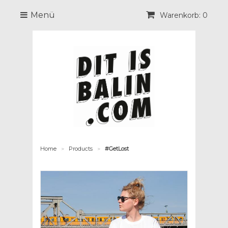
Menü
Warenkorb: 0
Home
Products
#GetLost
>
>