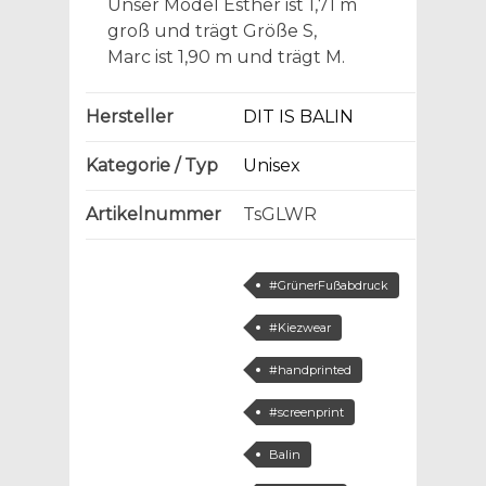
Unser Model Esther ist 1,71 m
groß und trägt Größe S,
Marc ist 1,90 m und trägt M.
Hersteller
DIT IS BALIN
Kategorie / Typ
Unisex
Artikelnummer
TsGLWR
#GrünerFußabdruck
#Kiezwear
#handprinted
#screenprint
Balin