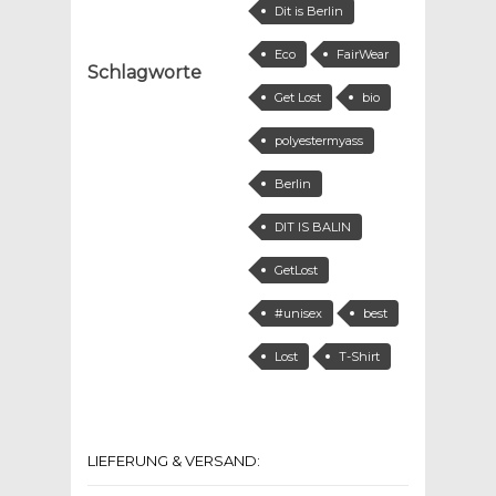
Dit is Berlin
Eco
FairWear
Schlagworte
Get Lost
bio
polyestermyass
Berlin
DIT IS BALIN
GetLost
#unisex
best
Lost
T-Shirt
LIEFERUNG & VERSAND: