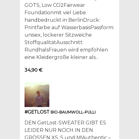
GOTS, Low CO2Fairwear
Foundationmit viel Liebe
handbedruckt in BerlinDruck:
Printfarbe auf WasserbasisPassform:
unisex, lockerer Sitzweiche
StoffqualitätAusschnitt:
RundhalsFrauen wird empfohlen
eine Kleidergröße kleiner als...
34,90 €
#GETLOST
BIO-BAUMWOLL-PULLI
DEN GetLost-SWEATER GIBT ES
LEIDER NUR NOCH IN DEN
GRÖSSEN XS, S und M!Authentic –