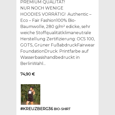
PREMIUM QUALITÄT!
NUR NOCH WENIGE
HOODIES VORRÄTIG! Authentic –
Eco – Fair Fashion100% Bio-
Baumwolle, 280 g/m² edicke, sehr
weiche Stoffqualitätklimaneutrale
Herstellung Zertifizierung: OCS 100,
GOTS, Grüner FußabdruckFairwear
FoundationDruck: Printfarbe auf
Wasserbasishandbedruckt in
BerlinWahl...
74,90 €
#KREUZBERG36
BIO-SHIRT