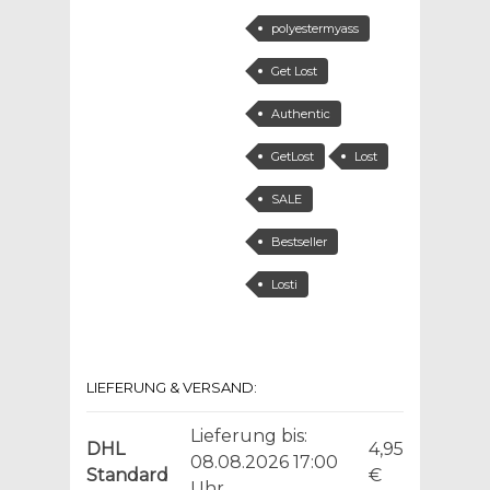
polyestermyass
Get Lost
Authentic
GetLost
Lost
SALE
Bestseller
Losti
LIEFERUNG & VERSAND:
Lieferung bis:
DHL
4,95
08.08.2026 17:00
Standard
€
Uhr