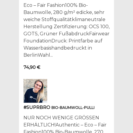
Eco – Fair Fashion100% Bio-
Baumwolle, 280 g/m² edicke, sehr
weiche Stoffqualitätklimaneutrale
Herstellung Zertifizierung: OCS 100,
GOTS, Grüner FußabdruckFairwear
FoundationDruck: Printfarbe auf
Wasserbasishandbedruckt in
BerlinWahl...
74,90 €
#SUPRBRO
BIO-BAUMWOLL-PULLI
NUR NOCH WENIGE GRÖSSEN
ERHÄLTLICH!Authentic – Eco – Fair
Fashion100% Bio-Baumwolle, 270