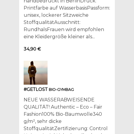
handbedruckt in BerlinDruck:
Printfarbe auf WasserbasisPassform:
unisex, lockerer Sitzweiche
StoffqualitätAusschnitt:
RundhalsFrauen wird empfohlen
eine Kleidergröße kleiner als...
34,90 €
#GETLOST
BIO-GYMBAG
NEUE WASSERABWEISENDE
QUALITÄT! Authentic – Eco – Fair
Fashion100% Bio-Baumwolle340
g/m², sehr dicke
StoffqualitätZertifizierung: Control