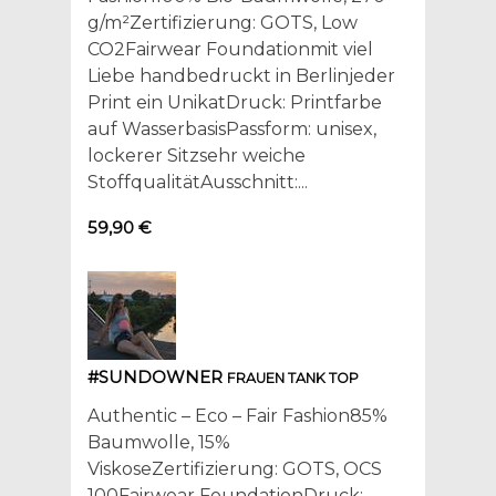
g/m²Zertifizierung: GOTS, Low
CO2Fairwear Foundationmit viel
Liebe handbedruckt in Berlinjeder
Print ein UnikatDruck: Printfarbe
auf WasserbasisPassform: unisex,
lockerer Sitzsehr weiche
StoffqualitätAusschnitt:...
59,90 €
#SUNDOWNER
FRAUEN TANK TOP
Authentic – Eco – Fair Fashion85%
Baumwolle, 15%
ViskoseZertifizierung: GOTS, OCS
100Fairwear FoundationDruck: