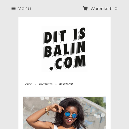
Menü
Warenkorb: 0
Home
Products
#GetLost
>
>