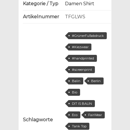
Kategorie / Typ
Damen Shirt
Artikelnummer
TFGLWS
#GrünerFußabdruck
#Kiezwear
#handprinted
#screenprint
Balin
Berlin
Bio
DIT IS BALIN
Eco
FairWear
Schlagworte
Tank Top