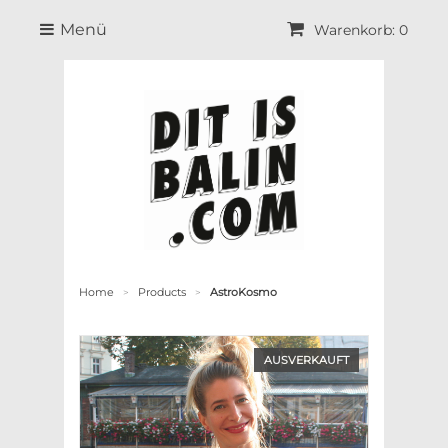
Menü
Warenkorb: 0
Home
Products
AstroKosmo
>
>
AUSVERKAUFT