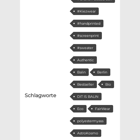
#Kiezwear
#handprinted
#screenprint
#sweater
Authentic
Balin
Berlin
Bestseller
Bio
Schlagworte
DIT IS BALIN
Eco
FairWear
polyestermyass
AstroKosmo