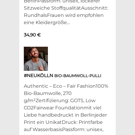
BerlinPassform: unisex, lockerer
Sitzweiche StoffqualitätAusschnitt:
RundhalsFrauen wird empfohlen
eine Kleidergröße...
34,90 €
#NEUKÖLLN
BIO-BAUMWOLL-PULLI
Authentic – Eco – Fair Fashion100%
Bio-Baumwolle, 270
g/m²Zertifizierung: GOTS, Low
CO2Fairwear Foundationmit viel
Liebe handbedruckt in Berlinjeder
Print ein UnikatDruck: Printfarbe
auf WasserbasisPassform: unisex,