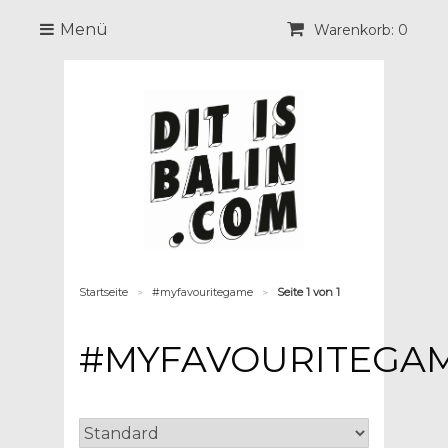
Menü
Warenkorb: 0
Startseite
#myfavouritegame
Seite 1 von 1
>
>
#MYFAVOURITEGA