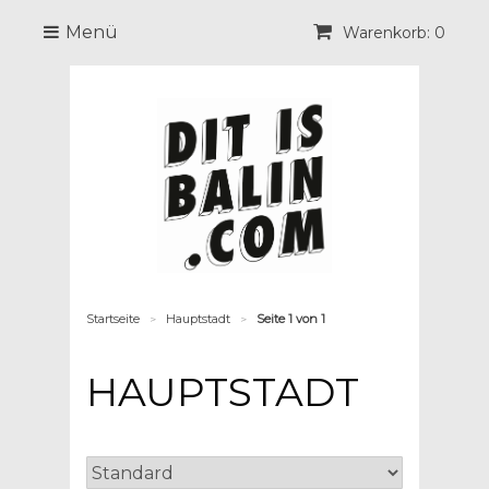
Menü
Warenkorb: 0
Startseite
Hauptstadt
Seite 1 von 1
>
>
HAUPTSTADT